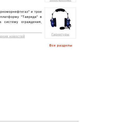
ерноморнефтегаз" и трое
 платформу "Таврида" в
а систему ограждения,
Гарнитуры
архив новостей
Все разделы