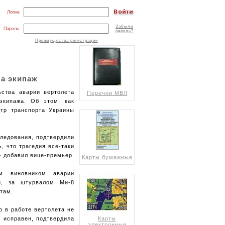
Логин:
Забыли
Пароль:
пароль?
Преимущества регистрации
на экипаж
ьства аварии вертолета
Перечни МВЛ
экипажа. Об этом, как
стр транспорта Украины
следования, подтвердили
, что трагедия все-таки
- добавил вице-премьер.
Карты бумажные
м виновником аварии
ии, за штурвалом Ми-8
там.
о в работе вертолета не
Карты
и исправен, подтвердила
электронные