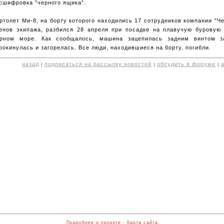
сшифровка "черного ящика".
ртолет Ми-8, на борту которого находились 17 сотрудников компании "Ч
енов экипажа, разбился 28 апреля при посадке на плавучую буровую
рном море. Как сообщалось, машина зацепилась задним винтом з
рокинулась и загорелась. Все люди, находившиеся на борту, погибли.
назад
подписаться на рассылку новостей
обсудить в форуме
|
|
|
Подробнее о проекте
-
Карта сайта