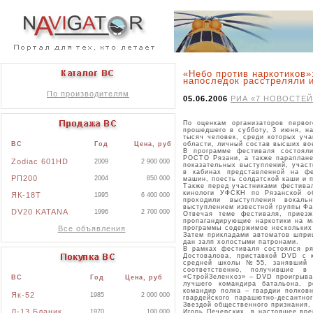
«Небо против наркотиков»
напоследок расстреляли 
По производителям
05.06.2006
РИА «7 НОВОСТЕЙ
По оценкам организаторов первог
прошедшего в субботу, 3 июня, н
тысяч человек, среди которых уч
области, личный состав высших во
ВС
Год
Цена, руб
В программе фестиваля состояли
РОСТО Рязани, а также параплане
Zodiac 601HD
2009
2 900 000
показательных выступлений, участ
в кабинах представленной на фе
РП200
2004
850 000
машин, поесть солдатской каши и 
Также перед участниками фестива
кинологи УФСКН по Рязанской об
ЯК-18Т
1995
6 400 000
проходили выступления вокаль
выступлением известной группы Фа
DV20 KATANA
1996
2 700 000
Отвечая теме фестиваля, приез
пропагандирующие наркотики на м
программы содержимое нескольких
Все объявления
Затем прикладами автоматов шпри
дан залп холостыми патронами.
В рамках фестиваля состоялся ря
Достовалова, приставкой DVD с 
средней школы №55, занявший 
соответственно, получившие в
«СтройЗеленхоз» – DVD проигрыва
ВС
Год
Цена, руб
лучшего командира батальона, р
командир полка – гвардии полков
Як-52
1985
2 000 000
гвардейского парашютно-десантн
Звездой общественного признания,
Л-13 Бланик
Игорь Печерских, в настоящее вр
1970
100 000