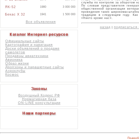
службы по контролю за оборотом н
По словам представителя генера
ЯК-52
1980
3 000 000
общественной организации ветер
проведения таких широкомасштабн
Бекас X 32
1941
1 500 000
традицию в следующем году. Как
«Никто кроме нас».
Все объявления
назад
подписаться 
|
Официальные сайты
Картография и навигация
Доски объявлений о продаже
самолетов
Продавцы авиатехники
Авионика
Образ жизни
Дропзоны и парашютные сайты
Аэроклубы
Космос
Воздушный Кодекс РФ
Нормативная база
ON-LINE консультации
Подроб