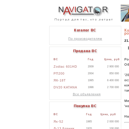
Ко
ро
По производителям
21
Ро
ВС
Год
Цена, руб
Об
Zodiac 601HD
2009
2 900 000
РП200
2004
850 000
'2
ос
ЯК-18Т
1995
6 400 000
ко
DV20 KATANA
1996
2 700 000
та
Все объявления
Ме
'н
ВС
Год
Цена, руб
На
Як-52
1985
2 000 000
Л-13 Бланик
1970
100 000