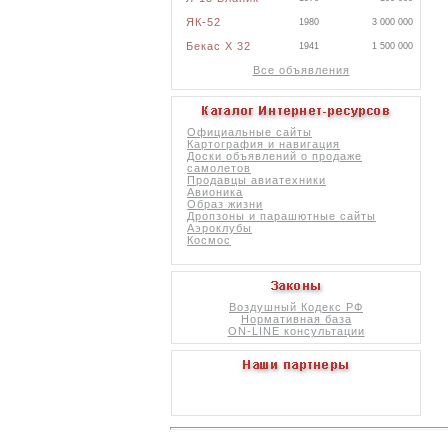
ЯК-52
1980
3 000 000
Бекас X 32
1941
1 500 000
Все объявления
Официальные сайты
Картография и навигация
Доски объявлений о продаже
самолетов
Продавцы авиатехники
Авионика
Образ жизни
Дропзоны и парашютные сайты
Аэроклубы
Космос
Воздушный Кодекс РФ
Нормативная база
ON-LINE консультации