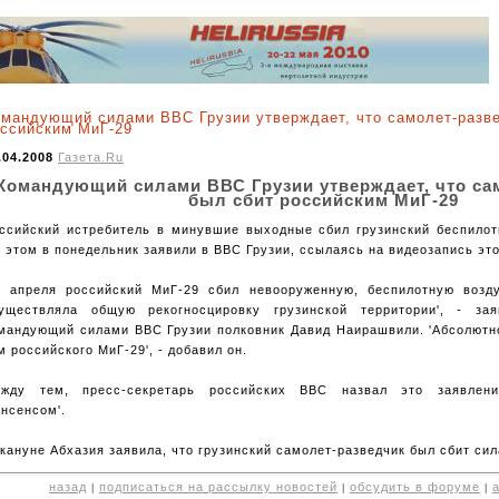
мандующий силами ВВС Грузии утверждает, что самолет-разве
ссийским МиГ-29
.04.2008
Газета.Ru
Командующий силами ВВС Грузии утверждает, что са
был сбит российским МиГ-29
ссийский истребитель в минувшие выходные сбил грузинский беспилот
 этом в понедельник заявили в ВВС Грузии, ссылаясь на видеозапись это
0 апреля российский МиГ-29 сбил невооруженную, беспилотную возд
уществляла общую рекогносцировку грузинской территории', - зая
мандующий силами ВВС Грузии полковник Давид Наирашвили. 'Абсолютн
м российского МиГ-29', - добавил он.
жду тем, пресс-секретарь российских ВВС назвал это заявлени
онсенсом'.
кануне Абхазия заявила, что грузинский самолет-разведчик был сбит си
назад
подписаться на рассылку новостей
обсудить в форуме
|
|
|