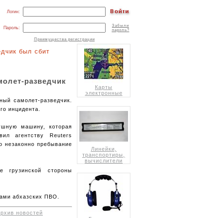
Логин:
Забыли
Пароль:
пароль?
Преимущества регистрации
дчик был сбит
молет-разведчик
Карты
электронные
ный самолет-разведчик.
го инцидента.
ушную машину, которая
вил агентству Reuters
о незаконно пребывание
Линейки,
транспортиры,
вычислители
е грузинской стороны
лами абхазских ПВО.
архив новостей