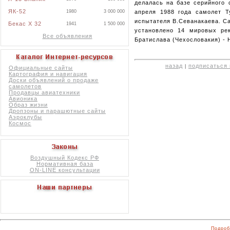
делалась на базе серийного 
ЯК-52
1980
3 000 000
апреля 1988 года самолет Т
испытателя В.Севанакаева. С
Бекас X 32
1941
1 500 000
установлено 14 мировых ре
Все объявления
Братислава (Чехословакия) - 
назад
подписаться 
|
Официальные сайты
Картография и навигация
Доски объявлений о продаже
самолетов
Продавцы авиатехники
Авионика
Образ жизни
Дропзоны и парашютные сайты
Аэроклубы
Космос
Воздушный Кодекс РФ
Нормативная база
ON-LINE консультации
Подроб