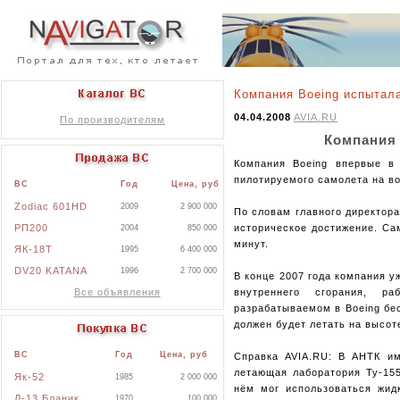
Компания Boeing испытал
04.04.2008
AVIA.RU
По производителям
Компания 
Компания Boeing впервые в
пилотируемого самолета на в
ВС
Год
Цена, руб
Zodiac 601HD
2009
2 900 000
По словам главного директора
РП200
историческое достижение. Са
2004
850 000
минут.
ЯК-18Т
1995
6 400 000
DV20 KATANA
1996
2 700 000
В конце 2007 года компания 
Все объявления
внутреннего сгорания, р
разрабатываемом в Boeing бе
должен будет летать на высот
ВС
Год
Цена, руб
Справка AVIA.RU: В АНТК им
летающая лаборатория Ту-155
Як-52
1985
2 000 000
нём мог использоваться жид
Л-13 Бланик
1970
100 000