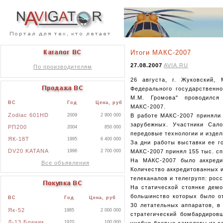
Итоги МАКС-2007
27.08.2007
AVIA.RU
По производителям
26 августа, г. Жуковский,
Федерального государственно
М.М. Громова" проводился
ВС
Год
Цена, руб
МАКС-2007.
Zodiac 601HD
В работе МАКС-2007 приняли 
2009
2 900 000
зарубежных. Участники Сал
РП200
2004
850 000
передовые технологии и издел
ЯК-18Т
1995
6 400 000
За дни работы выставки ее г
DV20 KATANA
МАКС-2007 принял 155 тыс. сп
1996
2 700 000
На МАКС-2007 было аккреди
Все объявления
Количество аккредитованных и
телеканалов и телегрупп: росс
На статической стоянке демо
большинство которых было от
ВС
Год
Цена, руб
30 летательных аппаратов, в
Як-52
1985
2 000 000
стратегический бомбардировщ
Л-13 Бланик
1970
100 000
учебно-боевые самолеты из с