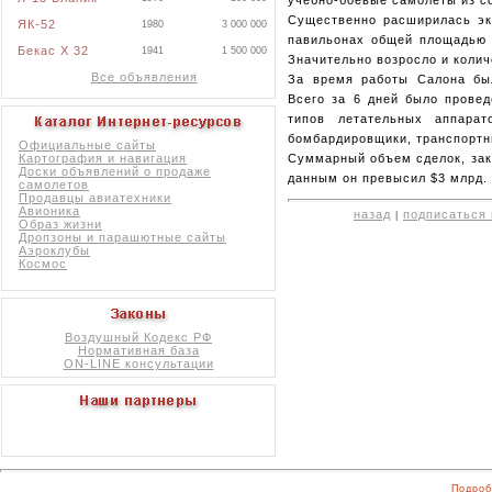
Существенно расширилась экс
ЯК-52
1980
3 000 000
павильонах общей площадью 3
Бекас X 32
1941
1 500 000
Значительно возросло и колич
Все объявления
За время работы Салона был
Всего за 6 дней было провед
типов летательных аппарат
бомбардировщики, транспортн
Официальные сайты
Суммарный объем сделок, зак
Картография и навигация
Доски объявлений о продаже
данным он превысил $3 млрд.
самолетов
Продавцы авиатехники
Авионика
назад
подписаться 
|
Образ жизни
Дропзоны и парашютные сайты
Аэроклубы
Космос
Воздушный Кодекс РФ
Нормативная база
ON-LINE консультации
Подроб