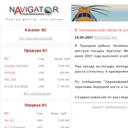
В Челябинской области у
19.06.2007
REGIONS.RU
По производителям
В Троицком районе Челябин
жесткую посадку вертолет МИ
июня 2007 года выполнял учеб
ВС
Год
Цена, руб
Zodiac 601HD
При заходе на посадку молод
2009
2 900 000
шасси согнулось и одновремен
РП200
2004
850 000
ЯК-18Т
1995
6 400 000
По сообщению "Уралинформб
DV20 KATANA
переломы берцовой кости и та
1996
2 700 000
Все объявления
Создана комиссия по расслед
назад
подписаться 
|
ВС
Год
Цена, руб
Як-52
1985
2 000 000
Л-13 Бланик
1970
100 000