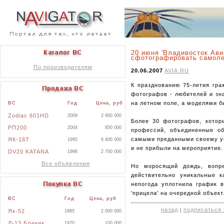
20 июня 'Владивосток Ав
сфотографировать самоле
По производителям
20.06.2007
AVIA.RU
К празднованию 75-летия гра
фотографов - любителей и зн
на летном поле, а моделями б
ВС
Год
Цена, руб
Zodiac 601HD
2009
2 900 000
Более 30 фотографов, котор
РП200
2004
850 000
профессий, объединенные о
самыми преданными своему ув
ЯК-18Т
1995
6 400 000
и не прибыли на мероприятие.
DV20 KATANA
1996
2 700 000
Все объявления
Но моросящий дождь, вопре
действительно уникальные 
непогода уплотнила график 
'прицела' на очередной объект
ВС
Год
Цена, руб
назад
подписаться 
|
Як-52
1985
2 000 000
Л-13 Бланик
1970
100 000