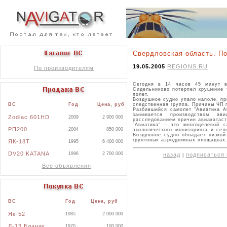
Свердловская область. П
19.05.2005
REGIONS.RU
По производителям
Сегодня в 14 часов 45 минут в
Сидельниково потерпел крушение 
полет.
Воздушное судно упало наполе, пр
следственная группа. Причины ЧП 
ВС
Год
Цена, руб
Разбившийся самолет "Авиатика А
занимается производством ав
Zodiac 601HD
2009
2 900 000
расследованием причин авиакатас
"Авиатика" - это многоцелевой 
РП200
2004
850 000
экологического мониторинга и се
Воздушное судно обладает низкой
грунтовых аэродромных площадках
ЯК-18Т
1995
6 400 000
DV20 KATANA
1996
2 700 000
назад
подписаться 
|
Все объявления
ВС
Год
Цена, руб
Як-52
1985
2 000 000
Л-13 Бланик
1970
100 000