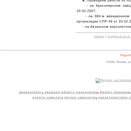
6.
Проведены работы по по
- на Красноярском заводе
20.02.2007;
- на 360-м авиационном ре
организации СПР-49 от 20.02.
- на Казанском вертолетном 
назад
подписаться 
|
Подроб
121002, Москва, ул
,
,
авиакаталог
авиация общего назначения
бизнес авиация
,
,
купить самолет
легкие самолеты
характеристики 