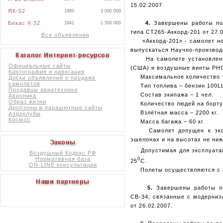
15.02.2007
ЯК-52
1980
3 000 000
4.
Завершены работы по 
Бекас X 32
1941
1 500 000
типа СТ265-Аккорд-201 от 27.0
Все объявления
«Аккорд-201» - самолет норм
выпускаться Научно-производ
На самолете установлены 2
Официальные сайты
(США) и воздушные винты PHC
Картография и навигация
Максимальное количество то
Доски объявлений о продаже
самолетов
Тип топлива – бензин 100LL,
Продавцы авиатехники
Состав экипажа – 1 чел.
Авионика
Образ жизни
Количество людей на борту, 
Дропзоны и парашютные сайты
Взлётная масса – 2200 кг.
Аэроклубы
Космос
Масса багажа – 60 кг.
Самолет допущен к эксплу
эшелонах и на высотах не ниж
Допустимая для эксплуатаци
Воздушный Кодекс РФ
Нормативная база
0
25
С.
ON-LINE консультации
Полеты осуществляются с аэ
5.
Завершены работы по
СВ-34, связанные с модерниз
от 26.02.2007.