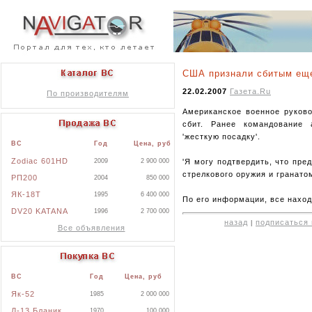
США признали сбитым еще
22.02.2007
Газета.Ru
По производителям
Американское военное руково
сбит. Ранее командование 
'жесткую посадку'.
ВС
Год
Цена, руб
Zodiac 601HD
'Я могу подтвердить, что пре
2009
2 900 000
стрелкового оружия и гранато
РП200
2004
850 000
ЯК-18Т
1995
6 400 000
По его информации, все наход
DV20 KATANA
1996
2 700 000
назад
подписаться 
|
Все объявления
ВС
Год
Цена, руб
Як-52
1985
2 000 000
Л-13 Бланик
1970
100 000