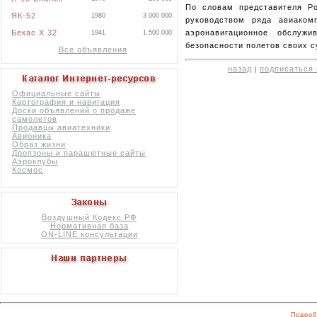
По словам представителя Ро
ЯК-52
1980
3 000 000
руководством ряда авиаком
аэронавигационное обслуж
Бекас X 32
1941
1 500 000
безопасности полетов своих с
Все объявления
назад
подписаться 
|
Официальные сайты
Картография и навигация
Доски объявлений о продаже
самолетов
Продавцы авиатехники
Авионика
Образ жизни
Дропзоны и парашютные сайты
Аэроклубы
Космос
Воздушный Кодекс РФ
Нормативная база
ON-LINE консультации
Подроб