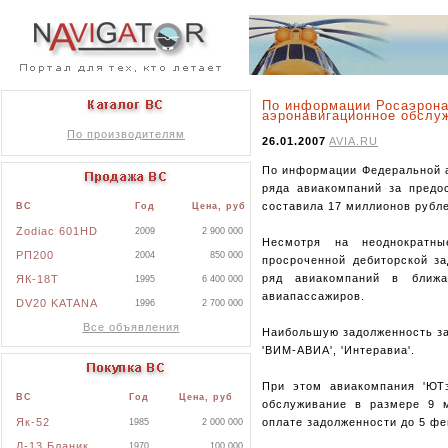
По информации Росаэрона
аэронавигационное обслу
По производителям
26.01.2007
AVIA.RU
По информации Федеральной а
ряда авиакомпаний за предо
составила 17 миллионов рубле
ВС
Год
Цена, руб
Zodiac 601HD
2009
2 900 000
Несмотря на неоднократны
РП200
2004
850 000
просроченной дебиторской за
ряд авиакомпаний в ближа
ЯК-18Т
1995
6 400 000
авиапассажиров.
DV20 KATANA
1996
2 700 000
Все объявления
Наибольшую задолженность за
'ВИМ-АВИА', 'Интеравиа'.
При этом авиакомпания 'ЮТэ
ВС
Год
Цена, руб
обслуживание в размере 9 м
оплате задолженности до 5 фе
Як-52
1985
2 000 000
Л-13 Бланик
1970
100 000