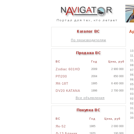
А
По производителям
13
11
11
ВС
Год
Цена, руб
08
Zodiac 601HD
2009
2 900 000
07
06
РП200
2004
850 000
06
ЯК-18Т
1995
6 400 000
05
03
DV20 KATANA
1996
2 700 000
03
Все объявления
02
02
31
31
30
ВС
Год
Цена, руб
Як-52
1985
2 000 000
Л-13 Бланик
1970
100 000