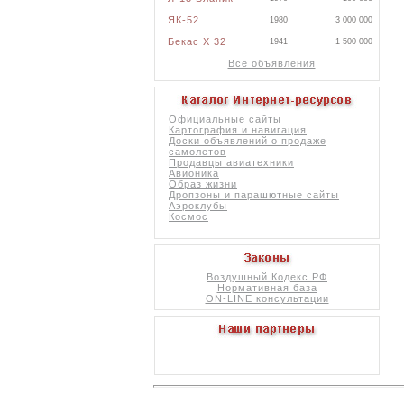
ЯК-52
1980
3 000 000
Бекас X 32
1941
1 500 000
Все объявления
Официальные сайты
Картография и навигация
Доски объявлений о продаже
самолетов
Продавцы авиатехники
Авионика
Образ жизни
Дропзоны и парашютные сайты
Аэроклубы
Космос
Воздушный Кодекс РФ
Нормативная база
ON-LINE консультации