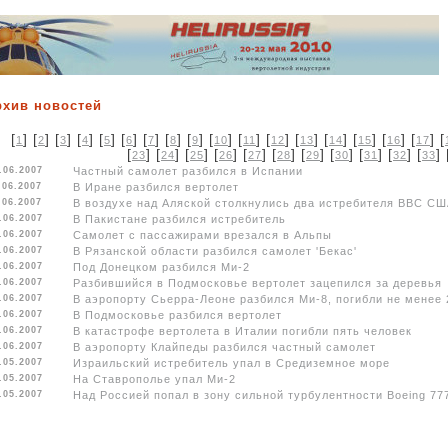
рхив новостей
[
] [
] [
] [
] [
] [
] [
] [
] [
] [
] [
] [
] [
] [
] [
] [
] [
] [
1
2
3
4
5
6
7
8
9
10
11
12
13
14
15
16
17
[
] [
] [
] [
] [
] [
] [
] [
] [
] [
] [
] 
23
24
25
26
27
28
29
30
31
32
33
.06.2007
Частный самолет разбился в Испании
.06.2007
В Иране разбился вертолет
.06.2007
В воздухе над Аляской столкнулись два истребителя ВВС С
.06.2007
В Пакистане разбился истребитель
.06.2007
Самолет с пассажирами врезался в Альпы
.06.2007
В Рязанской области разбился самолет 'Бекас'
.06.2007
Под Донецком разбился Ми-2
.06.2007
Разбившийся в Подмосковье вертолет зацепился за деревья
.06.2007
В аэропорту Сьерра-Леоне разбился Ми-8, погибли не менее 
.06.2007
В Подмосковье разбился вертолет
.06.2007
В катастрофе вертолета в Италии погибли пять человек
.06.2007
В аэропорту Клайпеды разбился частный самолет
.05.2007
Израильский истребитель упал в Средиземное море
.05.2007
На Ставрополье упал Ми-2
.05.2007
Над Россией попал в зону сильной турбулентности Boeing 77