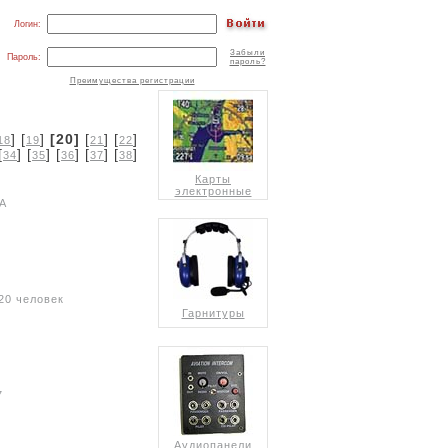
Логин:
Забыли
Пароль:
пароль?
Преимущества регистрации
] [
]
[20]
[
] [
]
18
19
21
22
[
] [
] [
] [
] [
]
34
35
36
37
38
Карты
электронные
ША
20 человек
Гарнитуры
7
Аудиопанели