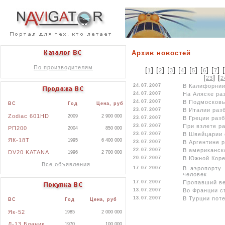
Архив новостей
По производителям
[
] [
] [
] [
] [
] [
] [
] [
1
2
3
4
5
6
7
[
] [
23
2
24.07.2007
В Калифорнии
24.07.2007
На Аляске ра
24.07.2007
В Подмосковь
ВС
Год
Цена, руб
23.07.2007
В Италии раз
Zodiac 601HD
2009
2 900 000
23.07.2007
В Греции раз
23.07.2007
При взлете р
РП200
2004
850 000
23.07.2007
В Швейцарии 
ЯК-18Т
1995
6 400 000
23.07.2007
В Аргентине 
22.07.2007
В американск
DV20 KATANA
1996
2 700 000
20.07.2007
В Южной Коре
Все объявления
17.07.2007
В аэропорту
человек
17.07.2007
Пропавший ве
13.07.2007
Во Франции с
13.07.2007
В Турции пот
ВС
Год
Цена, руб
Як-52
1985
2 000 000
Л-13 Бланик
1970
100 000